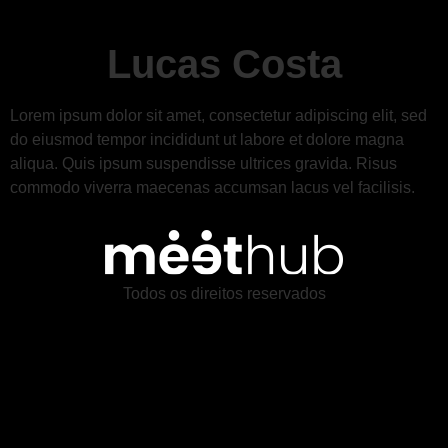
Lucas Costa
Lorem ipsum dolor sit amet, consectetur adipiscing elit, sed
do eiusmod tempor incididunt ut labore et dolore magna
aliqua. Quis ipsum suspendisse ultrices gravida. Risus
commodo viverra maecenas accumsan lacus vel facilisis.
Todos os direitos reservados