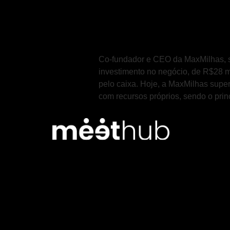
Co-fundador e CEO da MaxMilhas, st
investimento no negócio, de R$28 m
pelo caixa. Hoje, a MaxMilhas supe
com recursos próprios, sendo o princ