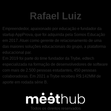
Rafael Luiz
Empreendedor, apaixonado por educação e fundador da
startup AppProva, que foi adquirida pela Somos Educação
em 2017. Atuei como gerente de relacionamento de uma
das maiores soluções educacionais do grupo, a plataforma
educacional par.
Em 2019 foi parte do time fundador da Trybe, edtech
especializada na formação de desenvolvedores de software
com mais de 2.500 pessoas estudantes, 450 pessoas
colaboradoras. Em 2021 a Trybe recebeu R$:142MM de
aporte em rodada série B.
Todos os direitos reservados