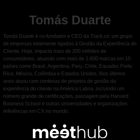
Tomás Duarte
Tomás Duarte é co-fundador e CEO da Track.co: um grupo
de empresas totalmente ligadas à Gestão da Experiência do
Cliente. Hoje, impacta mais de 200 milhões de
consumidores, atuando com mais de 1.600 marcas em 10
países como Brasil, Argentina, Peru, Chile, Equador, Porto
Rico, México, Colômbia e Estados Unidos. Nos últimos
anos atuou com centenas de projetos de gestão da
experiência do cliente na América Latina, incluindo um
número grande de certificações, passagem pela Harvard
Business School e outras universidades e organizações
referências em CX no mundo.