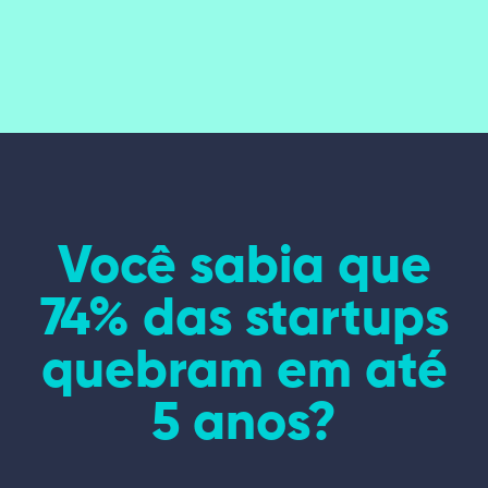
Você sabia que
74% das startups
quebram em até
5 anos?